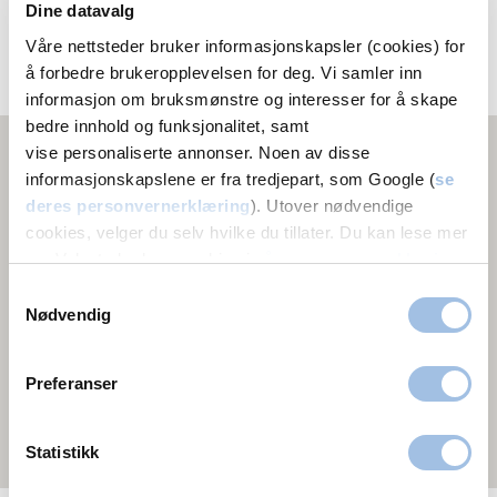
Dine datavalg
77 66 48 50
Våre nettsteder bruker informasjonskapsler (cookies) for
Melding
å forbedre brukeropplevelsen for deg. Vi samler inn
informasjon om bruksmønstre og interesser for å skape
bedre innhold og funksjonalitet, samt
vise personaliserte annonser. Noen av disse
informasjonskapslene er fra tredjepart, som Google (
se
deres personvernerklæring
). Utover nødvendige
cookies, velger du selv hvilke du tillater. Du kan lese mer
om Volvats bruk av cookies i
vår personvernerklæring
.
Samtykkevalg
Nødvendig
Preferanser
Statistikk