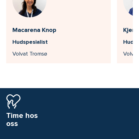
Macarena Knop
Kjers
Hudspesialist
Hudsp
Volvat Tromsø
Volva
Time hos
oss