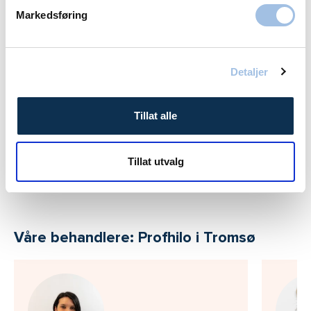
Markedsføring
Profhilo tilbys også i
Oslo
Fredrikstad
Porsgrunn
Hamar
Detaljer
Tillat alle
Kosmetiske behandlinger tilbys også i
Oslo
Bergen
Fredrikstad
Porsgrunn
Tillat utvalg
Hamar
Våre behandlere: Profhilo i Tromsø