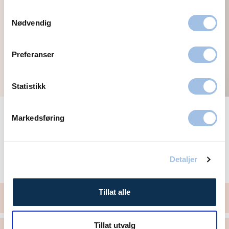
med skumle føflekker
Samtykkevalg
Nødvendig
Preferanser
Statistikk
Se alle kosmetiske behandlinger-
Markedsføring
artikler
Detaljer
Vårt behandlingstilbud i Tromsø
Tillat alle
Hårfjerning med laser
Tillat utvalg