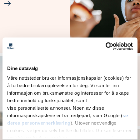
Bevissthet rundt
solbeskyttelse er
Dine datavalg
viktig
Våre nettsteder bruker informasjonskapsler (cookies) for
å forbedre brukeropplevelsen for deg. Vi samler inn
informasjon om bruksmønstre og interesser for å skape
bedre innhold og funksjonalitet, samt
vise personaliserte annonser. Noen av disse
informasjonskapslene er fra tredjepart, som Google (
se
deres personvernerklæring
). Utover nødvendige
cookies, velger du selv hvilke du tillater. Du kan lese mer
Få umiddelbar hjelp
om Volvats bruk av cookies i
vår personvernerklæring
.