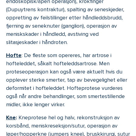
endoskopisk/åpen operasjon), krokfinger
(Dupuytrens kontraktur), spalting av seneskjeder,
oppretting av feilstillinger etter håndleddsbrudd,
fjerning av seneknuter (ganglion), operasjon av
meniskskader i håndledd, avstiving ved
slitasjeskader i håndroten.
Hofte
: De fleste som opereres, har artrose i
hofteleddet, såkalt hofteleddsartrose. Men
proteseoperasjon kan også være aktuelt hvis du
opplever sterke smerter, tap av bevegelighet eller
deformitet i hofteleddet. Hofteprotese vurderes
også når andre behandlinger, som smertestillende
midler, ikke lenger virker.
Kne
:
Kneprotese hel og halv, rekonstruksjon av
korsbånd, meniskreseksjon/sutur, operasjon av
løper/hopperkne (jumpers knee), bruskkirurgi, sutur