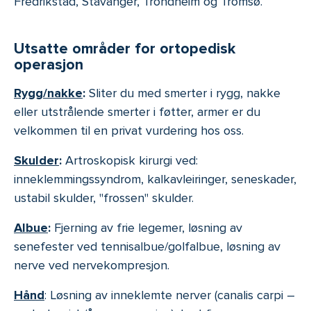
Fredrikstad, Stavanger, Trondheim og Tromsø.
Utsatte områder for ortopedisk
operasjon
Rygg/nakke
:
Sliter du med smerter i rygg, nakke
eller utstrålende smerter i føtter, armer er du
velkommen til en privat vurdering hos oss.
Skulder
:
Artroskopisk kirurgi ved:
inneklemmingssyndrom, kalkavleiringer, seneskader,
ustabil skulder, "frossen" skulder.
Albue
:
Fjerning av frie legemer, løsning av
senefester ved tennisalbue/golfalbue, løsning av
nerve ved nervekompresjon.
Hånd
: Løsning av inneklemte nerver (canalis carpi –