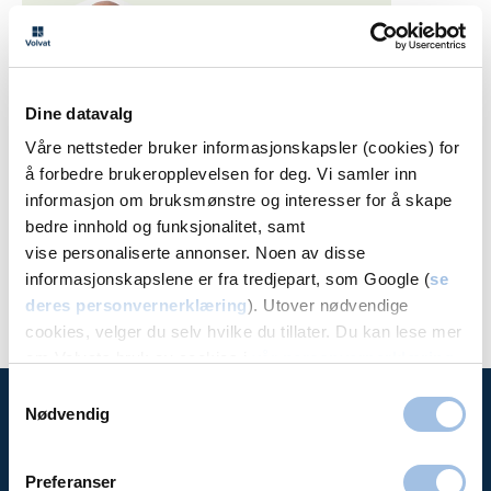
Dine datavalg
Våre nettsteder bruker informasjonskapsler (cookies) for
John Olav Stokke
å forbedre brukeropplevelsen for deg. Vi samler inn
informasjon om bruksmønstre og interesser for å skape
Spesialist i Ortopedi
bedre innhold og funksjonalitet, samt
Volvat Stavanger, Volvat Stokkan
vise personaliserte annonser. Noen av disse
informasjonskapslene er fra tredjepart, som Google (
se
deres personvernerklæring
). Utover nødvendige
cookies, velger du selv hvilke du tillater. Du kan lese mer
om Volvats bruk av cookies i
vår personvernerklæring
.
Samtykkevalg
Nødvendig
Time hos
Preferanser