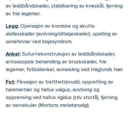
av leddbåndskader, stabilisering av kneskål, fjerning
av frie legemer.
Legg
:
Operasjon av kroniske og akutte
akillesskader (avrivning/slitasjeskader), spalting av
senehinner ved losjesyndrom.
Ankel
:
Sutur/rekonstruksjon av leddbåndskader,
artroskopisk behandling av bruskskader, frie
legemer, fotballankel, avmeisling ved Haglunds hæl.
Fot
:
Fiksasjon av tretthetsbrudd, oppretting av
hammertær og hallux valgus, avstiving og
opprensing ved hallux rigidus (stiv stortå), fjerning
av nervekuler (Mortons metatarsalgi).