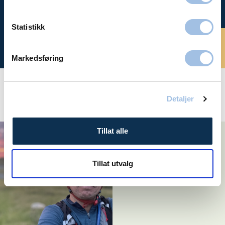
oss
Statistikk
Bestill time
Markedsføring
Detaljer
Aktuelt
Tillat alle
– Det hadde ikke vært
mulig å fullføre
sykkelrittet uten den
hjelpen jeg fikk!
Tillat utvalg