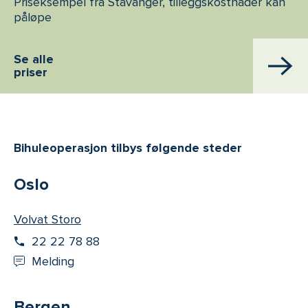
Priseksempel fra Stavanger, tilleggskostnader kan
påløpe
Se alle
priser
Bihuleoperasjon tilbys følgende steder
Oslo
Volvat Storo
22 22 78 88
Melding
Bergen