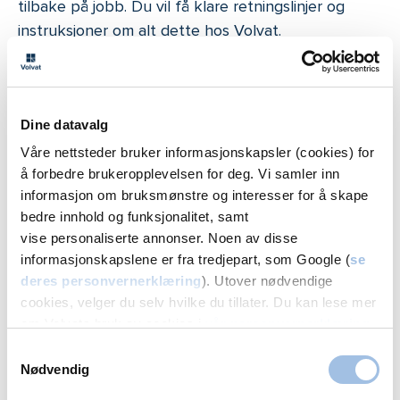
tilbake på jobb. Du vil få klare retningslinjer og
instruksjoner om alt dette hos Volvat.
Ikke nøl med å ta kontakt med oss hos Volvat
dersom det skulle være noe du er usikker på.
Dine datavalg
Våre nettsteder bruker informasjonskapsler (cookies) for
Risiko og komplikasjoner
å forbedre brukeropplevelsen for deg. Vi samler inn
informasjon om bruksmønstre og interesser for å skape
Alle operasjoner medfører noe risikoelement i form
bedre innhold og funksjonalitet, samt
av mulige bivirkninger. Det er noen risikoer du må
vise personaliserte annonser. Noen av disse
være klar over før du gir samtykke til behandling i
informasjonskapslene er fra tredjepart, som Google (
se
form av en bihuleoperasjon. Du kan diskutere
deres personvernerklæring
). Utover nødvendige
sannsynligheten for komplikasjoner i ditt tilfelle
cookies, velger du selv hvilke du tillater. Du kan lese mer
med kirurgen, før du bestemmer deg for å
om Volvats bruk av cookies i
vår personvernerklæring
.
fortsette operasjonen. Følgende komplikasjoner er
Samtykkevalg
svært sjeldne, men kan potensielt innebære:
Nødvendig