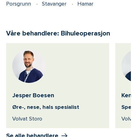
Porsgrunn
Stavanger
Hamar
Våre behandlere: Bihuleoperasjon
Jesper Boesen
Ken P
Øre-, nese, hals spesialist
Spesia
Volvat Storo
Volvat
Se alle behandlere