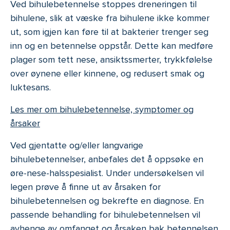
Ved bihulebetennelse stoppes dreneringen til
bihulene, slik at væske fra bihulene ikke kommer
ut, som igjen kan føre til at bakterier trenger seg
inn og en betennelse oppstår. Dette kan medføre
plager som tett nese, ansiktssmerter, trykkfølelse
over øynene eller kinnene, og redusert smak og
luktesans.
Les mer om bihulebetennelse, symptomer og
årsaker
Ved gjentatte og/eller langvarige
bihulebetennelser, anbefales det å oppsøke en
øre-nese-halsspesialist. Under undersøkelsen vil
legen prøve å finne ut av årsaken for
bihulebetennelsen og bekrefte en diagnose. En
passende behandling for bihulebetennelsen vil
avhenge av omfanget og årsaken bak betennelsen.