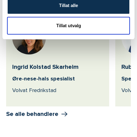
Våre behandlere: Krystallsyke
Tillat alle
Tillat utvalg
Ingrid Kolstad Skarheim
Ruben
Øre-nese-hals spesialist
Spesia
Volvat Fredrikstad
Volvat
Se alle behandlere