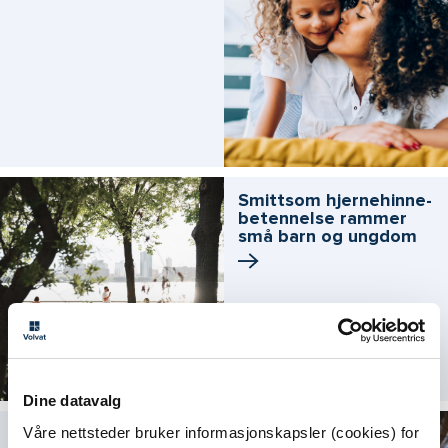
Smittsom hjernehinne­
betennelse rammer
små barn og ungdom
Dine datavalg
Derfor må gravide ta
Våre nettsteder bruker informasjonskapsler (cookies) for