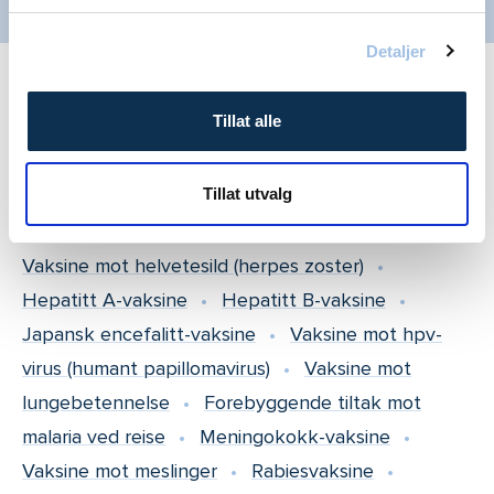
Influensa
Detaljer
Vaksinasjon
Behandlingstilbud andre steder
Tillat alle
Reisevaksine
Barnevaksinasjons-programmet
Tillat utvalg
Yrkesvaksinasjon
Vaksine mot Denguefeber
Flåttvaksine (mot flåttbitt)
Gulfebervaksine
Vaksine mot helvetesild (herpes zoster)
Hepatitt A-vaksine
Hepatitt B-vaksine
Japansk encefalitt-vaksine
Vaksine mot hpv-
virus (humant papillomavirus)
Vaksine mot
lungebetennelse
Forebyggende tiltak mot
malaria ved reise
Meningokokk-vaksine
Vaksine mot meslinger
Rabiesvaksine