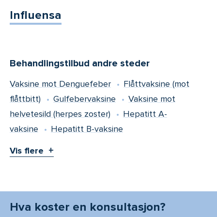
Influensa
Behandlingstilbud andre steder
Vaksine mot Denguefeber
Flåttvaksine (mot
flåttbitt)
Gulfebervaksine
Vaksine mot
helvetesild (herpes zoster)
Hepatitt A-
vaksine
Hepatitt B-vaksine
Vis flere
Hva koster en konsultasjon?