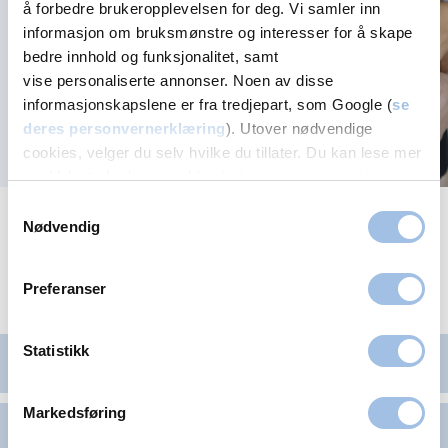
influensavaksine
å forbedre brukeropplevelsen for deg. Vi samler inn
informasjon om bruksmønstre og interesser for å skape
bedre innhold og funksjonalitet, samt
vise personaliserte annonser. Noen av disse
informasjonskapslene er fra tredjepart, som Google (
se
deres personvernerklæring
). Utover nødvendige
cookies, velger du selv hvilke du tillater. Du kan lese mer
om Volvats bruk av cookies i
vår personvernerklæring
.
Samtykkevalg
Se alle vaksinasjon-artikler
Nødvendig
Preferanser
Vårt behandlingstilbud i Drammen
Statistikk
Allergivaksinasjon
Markedsføring
Annen vaksinasjon