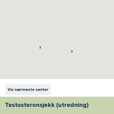
2
3
Vis nærmeste senter
Testosteronsjekk (utredning)