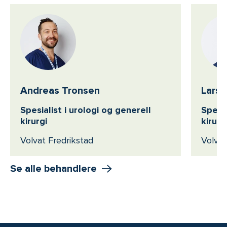
Andreas Tronsen
Lars 
Spesialist i urologi og generell
Spesia
kirurgi
kirurg
Volvat Fredrikstad
Volvat
Se alle behandlere