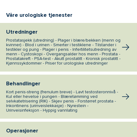
Våre urologiske tjenester
Utredninger
Prostatasjekk (utredning) - Plager i blære/bekken (menn og
kvinner) - Blod i urinen - Smerter i testiklene - Tilstander i
testikler og pung - Plager i penis - Infertilitetsutredning av
menn - Cystoskopi - Overgangsalder hos menn - Prostata -
Prostatakreft - PSA-test - Akutt prostatitt - Kronisk prostatitt -
Kjønnssykdommer - Priser for urologiske utredninger
Behandlinger
Kort penis-streng (frenulum breve) - Lavt testosteronnivå -
Kul eller hevelse i pungen - Blæretømming ved
selvkatetrisering (RIK) - Skjev penis - Forstørret prostata -
Inkontinens (urinveislekkasje) - Nyrestein -
Urinveisinfeksjon - Hyppig vannlating
Operasjoner