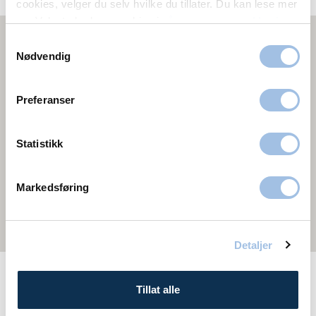
cookies, velger du selv hvilke du tillater. Du kan lese mer
om Volvats bruk av cookies i
vår personvernerklæring
.
Samtykkevalg
Nødvendig
Preferanser
Statistikk
Markedsføring
Detaljer
Tillat alle
NEOSTRATA-kremprogrammer tilbys også i