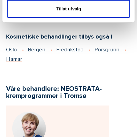
Oslo
Bergen
Fredrikstad
Porsgrunn
Tillat utvalg
Hamar
Kosmetiske behandlinger tilbys også i
Oslo
Bergen
Fredrikstad
Porsgrunn
Hamar
Våre behandlere: NEOSTRATA-
kremprogrammer i Tromsø