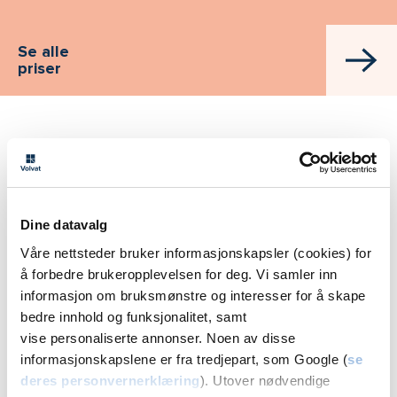
Se alle
priser
NEOSTRATA-kremprogrammer i Tromsø
tilbys på
Dine datavalg
Volvat
Våre nettsteder bruker informasjonskapsler (cookies) for
Tromsø
å forbedre brukeropplevelsen for deg. Vi samler inn
Skippergata 7A, 9008 Tromsø
informasjon om bruksmønstre og interesser for å skape
bedre innhold og funksjonalitet, samt
Tidl. Volvat Jekta
vise personaliserte annonser. Noen av disse
77 66 48 50
informasjonskapslene er fra tredjepart, som Google (
se
Melding
deres personvernerklæring
). Utover nødvendige