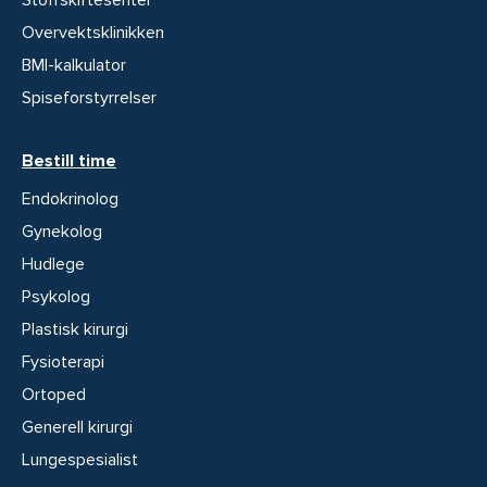
Stoffskiftesenter
Overvektsklinikken
BMI-kalkulator
Spiseforstyrrelser
Bestill time
Endokrinolog
Gynekolog
Hudlege
Psykolog
Plastisk kirurgi
Fysioterapi
Ortoped
Generell kirurgi
Lungespesialist