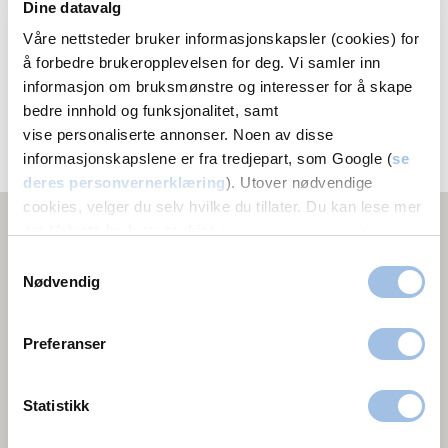
Dine datavalg
CC Drammen
Våre nettsteder bruker informasjonskapsler (cookies) for
Tomtegata 36
å forbedre brukeropplevelsen for deg. Vi samler inn
3012 Drammen
informasjon om bruksmønstre og interesser for å skape
bedre innhold og funksjonalitet, samt
23 01 80 50
vise personaliserte annonser. Noen av disse
Melding
informasjonskapslene er fra tredjepart, som Google (
se
deres personvernerklæring
). Utover nødvendige
cookies, velger du selv hvilke du tillater. Du kan lese mer
om Volvats bruk av cookies i
vår personvernerklæring
.
Samtykkevalg
Nødvendig
Preferanser
Statistikk