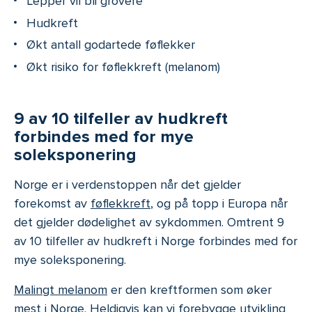
Lepper vil bli grovere
Hudkreft
Økt antall godartede føflekker
Økt risiko for føflekkreft (melanom)
9 av 10 tilfeller av hudkreft
forbindes med for mye
soleksponering
Norge er i verdenstoppen når det gjelder
forekomst av
føflekkreft
, og på topp i Europa når
det gjelder dødelighet av sykdommen. Omtrent 9
av 10 tilfeller av hudkreft i Norge forbindes med for
mye soleksponering.
Malingt melanom
er den kreftformen som øker
mest i Norge. Heldigvis kan vi forebygge utvikling