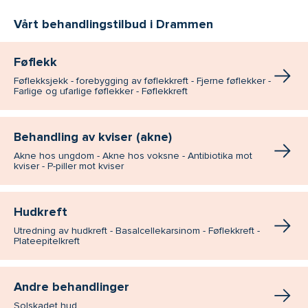
Vårt behandlingstilbud i Drammen
Føflekk
Føflekksjekk - forebygging av føflekkreft - Fjerne føflekker -
Farlige og ufarlige føflekker - Føflekkreft
Behandling av kviser (akne)
Akne hos ungdom - Akne hos voksne - Antibiotika mot
kviser - P-piller mot kviser
Hudkreft
Utredning av hudkreft - Basalcellekarsinom - Føflekkreft -
Plateepitelkreft
Andre behandlinger
Solskadet hud