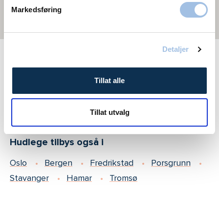
Markedsføring
Detaljer
Behandling av solskader tilbys også i
Tillat alle
Oslo
Bergen
Fredrikstad
Porsgrunn
Stavanger
Hamar
Tromsø
Tillat utvalg
Hudlege tilbys også i
Oslo
Bergen
Fredrikstad
Porsgrunn
Stavanger
Hamar
Tromsø