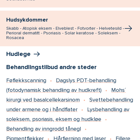
Hudsykdommer
Skabb - Atopisk eksem - Elveblest - Fotvorter - Helvetesild -
Perioral dermatitt - Psoriasis - Solar keratose - Soleksem -
Rosacea
Hudlege
Behandlingstilbud andre steder
Føflekkscanning
Dagslys PDT-behandling
(fotodynamisk behandling av hudkreft)
Mohs´
kirurgi ved basalcellekarsinom
Svettebehandling
under armene og i håndflater
Lysbehandling av
soleksem, psoriasis, eksem og hudkløe
Behandling av inngrodd tånegl
Pigmentflekker
Hårfjerning med laser
Fillere