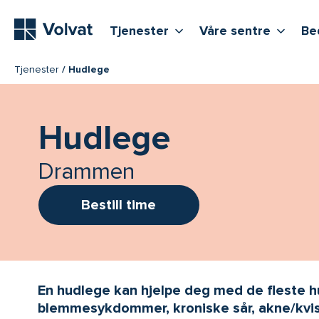
Hovedmeny
Vis flere undernivåer
Vis f
T
Tjenester
Våre sentre
Be
Tjenester
Hudlege
Hudlege
Drammen
Bestill time
En hudlege kan hjelpe deg med de fleste h
blemmesykdommer, kroniske sår, akne/kvi