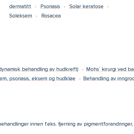
dermatitt
Psoriasis
Solar keratose
Soleksem
Rosacea
dynamisk behandling av hudkreft)
Mohs´ kirurgi ved ba
em, psoriasis, eksem og hudkløe
Behandling av inngro
handlinger innen f.eks. fjerning av pigmentforandringer, 