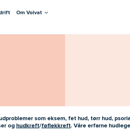
lere undernivåer
jenester
Våre sentre
Vis flere undernivåer
Om Volvat
drift
Om Volvat
udproblemer som eksem, fet hud, tørr hud, psoria
ser og
hudkreft
/
føflekkreft
. Våre erfarne hudleg