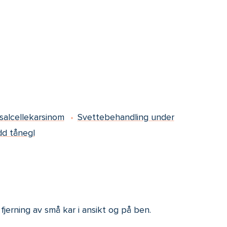
salcellekarsinom
Svettebehandling under
dd tånegl
fjerning av små kar i ansikt og på ben.