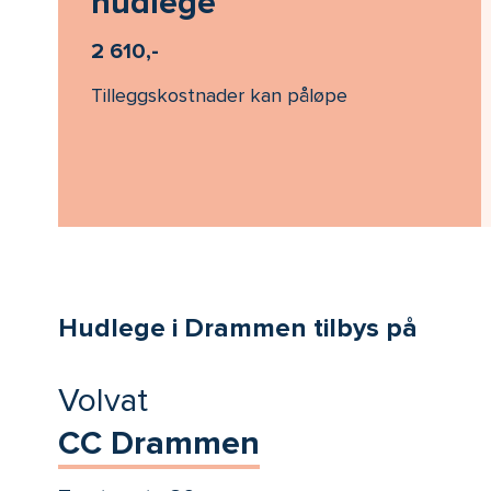
hudlege
2 610,-
Tilleggskostnader kan påløpe
Hudlege i Drammen tilbys på
Volvat
CC Drammen