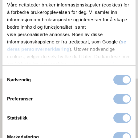
Våre nettsteder bruker informasjonskapsler (cookies) for
å forbedre brukeropplevelsen for deg. Vi samler inn
Volvat
informasjon om bruksmønstre og interesser for å skape
Hamar
bedre innhold og funksjonalitet, samt
vise personaliserte annonser. Noen av disse
Vangsvegen 121
informasjonskapslene er fra tredjepart, som Google (
se
2318 Hamar
deres personvernerklæring
). Utover nødvendige
62 55 35 50
cookies, velger du selv hvilke du tillater. Du kan lese mer
Melding
om Volvats bruk av cookies i
vår personvernerklæring
.
Samtykkevalg
Nødvendig
Preferanser
Statistikk
Markedsføring