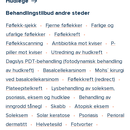
Hudlege
Behandlingstilbud andre steder
Føflekk-sjekk
Fjerne føflekker
Farlige og
ufarlige føflekker
Føflekkreft
Føflekkscanning
Antibiotika mot kviser
P-
piller mot kviser
Utredning av hudkreft
Dagslys PDT-behandling (fotodynamisk behandling
av hudkreft)
Basalcellekarsinom
Mohs´ kirurgi
ved basalcellekarsinom
Føflekkreft (redirect)
Plateepitelkreft
Lysbehandling av soleksem,
psoriasis, eksem og hudkløe
Behandling av
inngrodd tånegl
Skabb
Atopisk eksem
Soleksem
Solar keratose
Psoriasis
Perioral
dermatitt
Helvetesild
Fotvorter