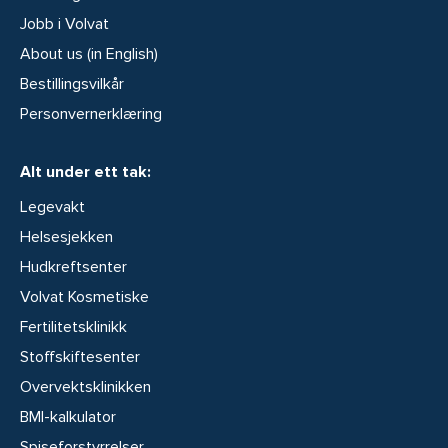
Jobb i Volvat
About us (in English)
Bestillingsvilkår
Personvernerklæring
Alt under ett tak:
Legevakt
Helsesjekken
Hudkreftsenter
Volvat Kosmetiske
Fertilitetsklinikk
Stoffskiftesenter
Overvektsklinikken
BMI-kalkulator
Spiseforstyrrelser