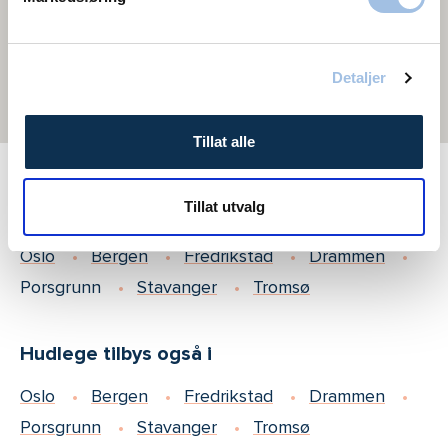
Detaljer
Tillat alle
Tillat utvalg
Behandling av solskadet hud tilbys også i
Oslo
Bergen
Fredrikstad
Drammen
Porsgrunn
Stavanger
Tromsø
Hudlege tilbys også i
Oslo
Bergen
Fredrikstad
Drammen
Porsgrunn
Stavanger
Tromsø