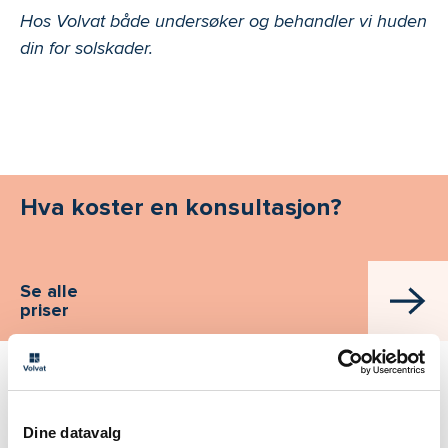
Hos Volvat både undersøker og behandler vi huden
din for solskader.
Hva koster en konsultasjon?
Se alle
priser
Behandling av solskadet hud i Hamar
tilbys på
Dine datavalg