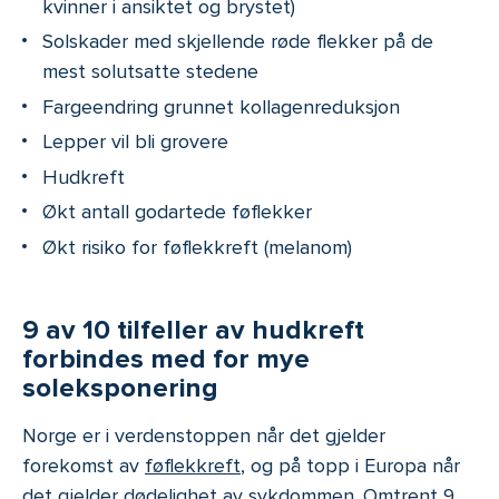
kvinner i ansiktet og brystet)
Solskader med skjellende røde flekker på de
mest solutsatte stedene
Fargeendring grunnet kollagenreduksjon
Lepper vil bli grovere
Hudkreft
Økt antall godartede føflekker
Økt risiko for føflekkreft (melanom)
9 av 10 tilfeller av hudkreft
forbindes med for mye
soleksponering
Norge er i verdenstoppen når det gjelder
forekomst av
føflekkreft
, og på topp i Europa når
det gjelder dødelighet av sykdommen. Omtrent 9