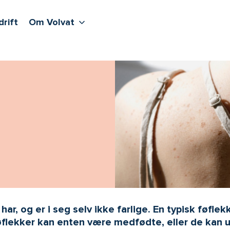
lere undernivåer
jenester
Våre sentre
Vis flere undernivåer
Om Volvat
drift
Om Volvat
ar, og er i seg selv ikke farlige. En typisk føfle
flekker kan enten være medfødte, eller de kan utv