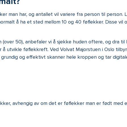
malt?
r man har, og antallet vil variere fra person til person.
L
normalt å ha et sted mellom
10 og 40 føflekker. Disse vil
er 50), anbefaler vi å sjekke huden oftere, og dra til le
 å utvikle føflekkreft.
Ved Volvat Majorstuen i Oslo
tilby
m
grundig og effektivt
skanner hele kroppen
og tar digita
lekker, avhengig av om det er føflekker man er født med e