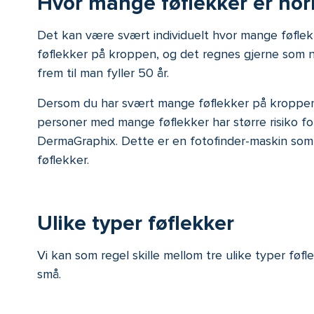
Hvor mange føflekker er nor
Det kan være svært individuelt hvor mange føflekke
føflekker på kroppen, og det regnes gjerne som 
frem til man fyller 50 år.
Dersom du har svært mange føflekker på kroppen (ov
personer med mange føflekker har større risiko for
DermaGraphix
.
Dette er en
foto
f
inder
-maskin
so
føflekker
.
Ulike typer føflekker
Vi kan som regel skille mellom tre ulike typer føf
små.