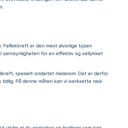
n.
er. Føflekkreft er den mest alvorlige typen
l sannsynligheten for en effektiv og vellykket
kreft, spesielt ondartet melanom. Det er derfor
 tidlig. På denne måten kan vi iverksette rask
 det viktig at du oppsøker en hudlege som kan