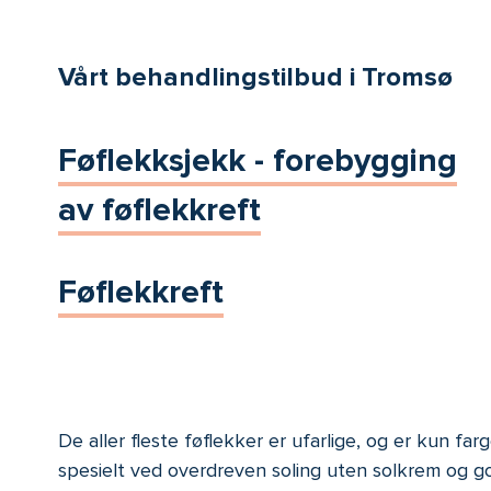
Vårt behandlingstilbud i Tromsø
Føflekksjekk - forebygging
av føflekkreft
Føflekkreft
De aller fleste føflekker er ufarlige, og er kun far
spesielt ved overdreven soling uten solkrem og g