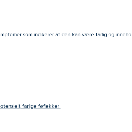
 symptomer som indikerer at den kan være farlig og inneh
otensielt
farlige føflekker