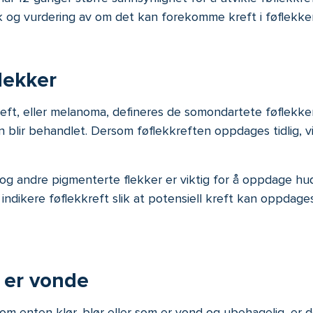
k og vurdering av om det kan forekomme kreft i føflekke
lekker
li kreft, eller melanoma, defineres de somondartete føflekk
blir behandlet. Dersom føflekkreften oppdages tidlig, vi
g andre pigmenterte flekker er viktig for å oppdage hud
dikere føflekkreft slik at potensiell kreft kan oppdages
.
r er vonde
som enten klør, blør eller som er vond og ubehagelig, er