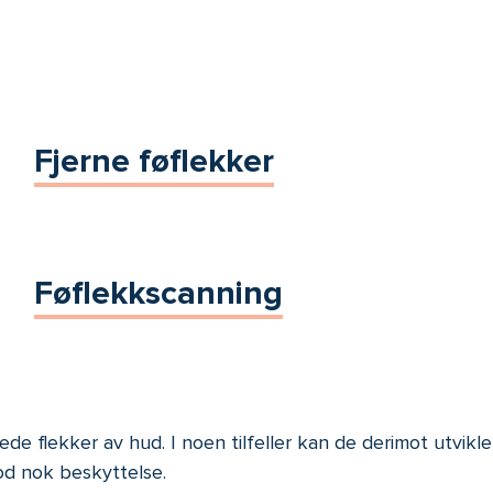
Fjerne føflekker
Føflekkscanning
gede flekker av hud. I noen tilfeller kan de derimot utvikl
od nok beskyttelse.