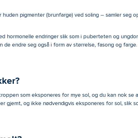
r huden pigmenter (brunfarge) ved soling – samler seg op
ved hormonelle endringer slik som i puberteten og ungdo
de endre seg også i form av størrelse, fasong og farge. 
kker?
 kroppen som eksponeres for mye sol
, og du kan nok se at
er gjemt, og ikke nødvendigvis eksponeres for sol, slik