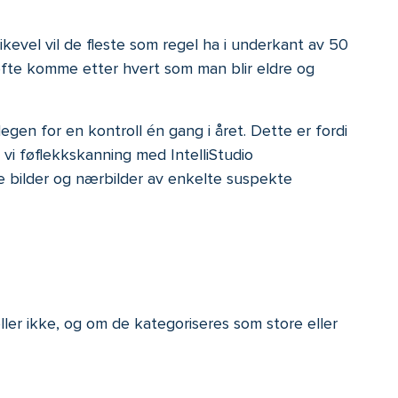
ikevel vil
de fleste
som regel
ha i underkant av 50
 ofte komme etter hvert som man blir eldre og
gen for en kontroll én gang i året. Dette er fordi
r vi føflekkskanning
med
IntelliStudio
le bilder og nærbilder av enkelte suspekte
ller ikke, og om de kategoriseres som store eller