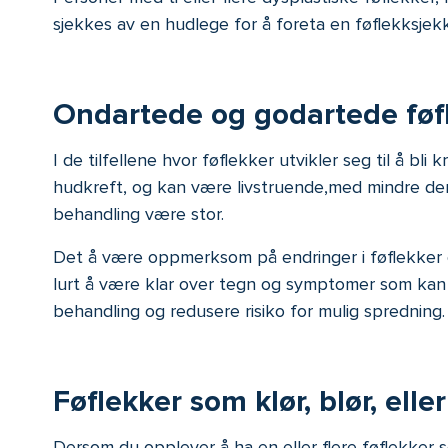
sjekkes av en hudlege for å foreta en føflekksjek
Ondarte
de
og godarte
de
føf
I de tilfellene hvor føflekker utvikler seg til å b
hudkreft, og kan være livstruende,med mindre den 
behandling være stor.
Det å være oppmerksom på endringer i føflekker o
lurt å være klar over tegn og symptomer som kan in
behandling og redusere risiko for mulig spredning
Føflekker som klør, blør, elle
Dersom du opplever å ha en eller flere føflekker 