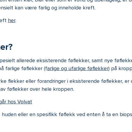
sielt kan være farlig og inneholde kreft.
reft
her
.
er?
sielt allerede eksisterende føflekker, samt nye føflekke
 farlige føflekker (
f
arlige og ufarlige føflekke
r
) på krop
flekker eller forandringer i eksisterende føflekker, er 
g av føflekker over hele kroppen.
går hos V
olvat
 huden eller en spesifikk føflekk
ved
enten
å
ta en biopsi