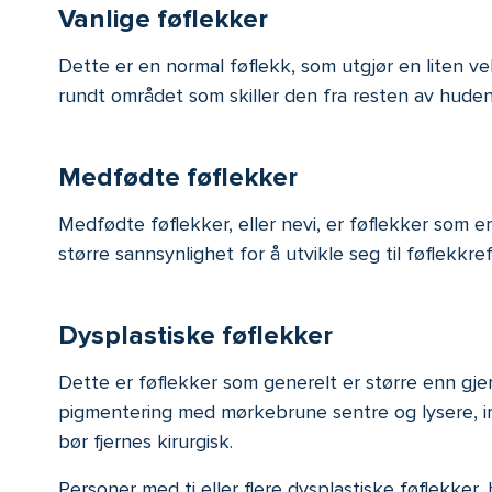
Vanlig
e
føflekker
Dette er en normal føflekk, som utgjør en liten v
rundt området som skiller den fra resten av huden
Medfødte
føflekker
Medfødte føflekker, eller nevi, er føflekker som 
større sannsynlighet for å utvikle seg til føflekk
Dysplastiske
føflekker
Dette er føflekker som generelt er større enn gje
pigmentering med mørkebrune sentre og lysere, irre
bør fjernes kirurgisk.
Personer med ti eller flere dysplastiske føflekker,