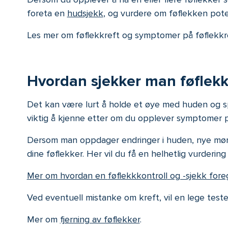
foreta en
hudsjekk
, og vurdere om føflekken poten
Les mer om
føflekkreft
og
symptomer på føflekk
Hvordan sjekker man føflekk
Det kan være lurt å holde et øye med huden og spe
viktig å kjenne etter om du opplever symptomer på
Dersom man oppdager endringer i huden, nye mørke 
dine føflekker. Her vil du få en helhetlig vurderin
Mer om hvordan en
føflekkkontroll
og -sjekk fore
Ved eventuell mistanke om kreft, vil en lege
teste
Mer
om
fjerning av føflekker
.