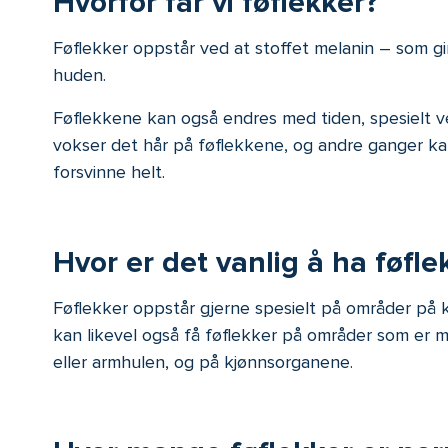
Hvorfor får vi føflekker
?
Føflekker oppstår ved at stoffet melanin – som gi
huden.
Føflekkene kan også endres med tiden, spesielt 
vokser det hår på føflekkene, og andre ganger kan 
forsvinne helt.
Hvor er det vanlig å ha føfle
Føflekker oppstår g
jerne spesielt på områder på
kan
likevel
også få føflekker på områder som er m
eller armhulen, og på kjønnsorganene.