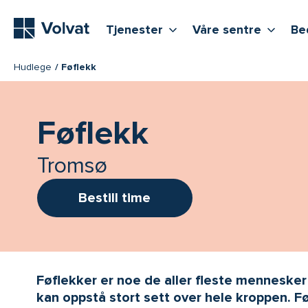
Hovedmeny
Vis flere undernivåer
Vis f
T
Tjenester
Våre sentre
Be
Hudlege
Føflekk
Føflekk
Tromsø
Bestill time
Føflekker er noe de aller fleste mennesker h
kan oppstå stort sett over hele kroppen.
Fø