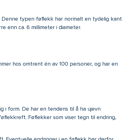
. Denne typen føflekk har normalt en tydelig kant
re enn ca. 6 millimeter i diameter.
kommer hos omtrent én av 100 personer, og har en
 i form. De har en tendens til å ha ujevn
flekkreft. Føflekker som viser tegn til endring,
ft. Eventuelle endringer i en føflekk bør derfor