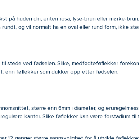
ekst på huden din, enten rosa, lyse-brun eller mørke-brun
 rundt, og vil
normalt ha en oval eller rund form, ikke stør
er til stede ved fødselen. Slike, medfødteføflekker fore
reft, enn føflekker som dukker opp etter fødselen.
nnomsnittet, større enn 6mm i diameter, og eruregelmessig
gulære kanter. Slike føflekker kan være forstadium til fø
 har 12 ganger større sannsynlighet for å utvikle føflekkre