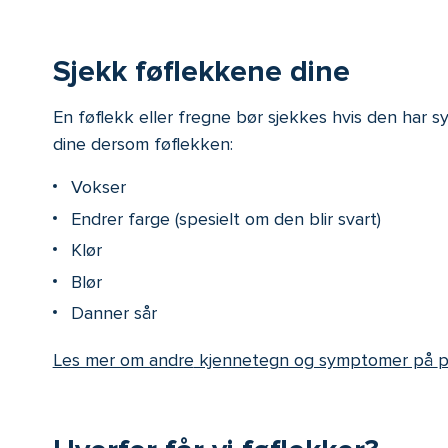
Sjekk føflekkene dine
En føflekk eller fregne bør sjekkes hvis den har
dine dersom føflekken:
V
okser
E
ndrer farge (spesielt om den blir svart)
K
lør
B
lør
D
anner sår
Les mer om andre
kjenneteg
n og symptomer på
p