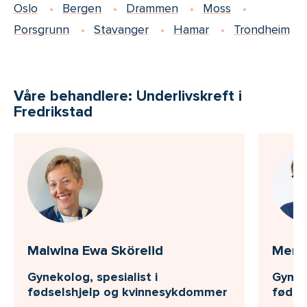
Oslo
Bergen
Drammen
Moss
Porsgrunn
Stavanger
Hamar
Trondheim
Våre behandlere: Underlivskreft i
Fredrikstad
Malwina Ewa Skörelid
Meret
Gynekolog, spesialist i
Gyneko
fødselshjelp og kvinnesykdommer
fødse