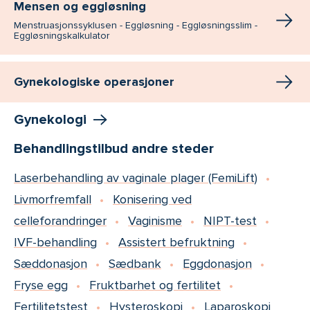
Mensen og eggløsning
Menstruasjonssyklusen - Eggløsning - Eggløsningsslim -
Eggløsningskalkulator
Gynekologiske operasjoner
Gynekologi
Behandlingstilbud andre steder
Laserbehandling av vaginale plager (FemiLift)
Livmorfremfall
Konisering ved
celleforandringer
Vaginisme
NIPT-test
IVF-behandling
Assistert befruktning
Sæddonasjon
Sædbank
Eggdonasjon
Fryse egg
Fruktbarhet og fertilitet
Fertilitetstest
Hysteroskopi
Laparoskopi