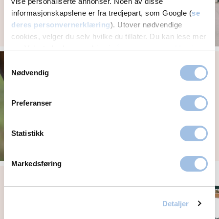
vise personaliserte annonser. Noen av disse
informasjonskapslene er fra tredjepart, som Google (
se
deres personvernerklæring
). Utover nødvendige
cookies, velger du selv hvilke du tillater. Du kan lese mer
om Volvats bruk av cookies i
vår personvernerklæring
.
Strever du med å bli
Samtykkevalg
gravid?
Nødvendig
Preferanser
Statistikk
Markedsføring
Fruktbarhets­guiden
Detaljer