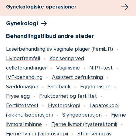
Gynekologiske operasjoner
Gynekologi
Behandlingstilbud andre steder
Laserbehandling av vaginale plager (FemiLift)
Livmorfremfall
Konisering ved
celleforandringer
Vaginisme
NIPT-test
IVF-behandling
Assistert befruktning
Sæddonasjon
Sædbank
Eggdonasjon
Fryse egg
Fruktbarhet og fertilitet
Fertilitetstest
Hysteroskopi
Laparoskopi
(kikkhullsoperasjon)
Slyngeoperasjon
Fjerne
livmorslimhinne
Fjerne livmor (hysterektomi)
Fjerne livmor (laparoskopi)
Sterilisering av