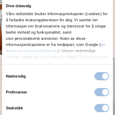
Prevensjonsmidler har
Dine datavalg
flere viktige
funksjoner
Våre nettsteder bruker informasjonskapsler (cookies) for
å forbedre brukeropplevelsen for deg. Vi samler inn
informasjon om bruksmønstre og interesser for å skape
bedre innhold og funksjonalitet, samt
vise personaliserte annonser. Noen av disse
informasjonskapslene er fra tredjepart, som Google (
se
deres personvernerklæring
). Utover nødvendige
cookies, velger du selv hvilke du tillater. Du kan lese mer
Ufrivillig barnløshet og
om Volvats bruk av cookies i
vår personvernerklæring
.
behandling
Samtykkevalg
Nødvendig
Preferanser
Statistikk