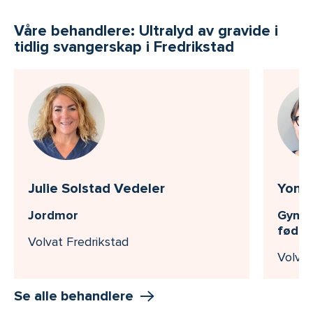
Våre behandlere: Ultralyd av gravide i
tidlig svangerskap i Fredrikstad
Julie Solstad Vedeler
Yong 
Jordmor
Gyneko
fødse
Volvat Fredrikstad
Volvat
Se alle behandlere