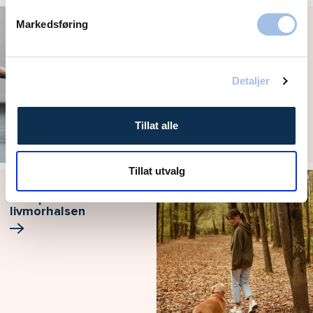
Noen plager skal man
Markedsføring
ha - eller?
Detaljer
Tillat alle
Tillat utvalg
Alle kvinner bør ta
celleprøve fra
livmorhalsen