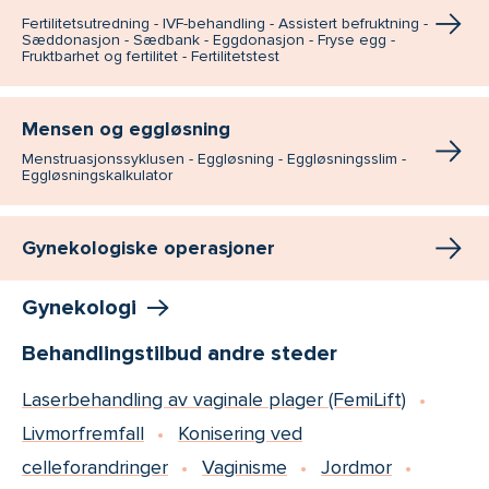
Fertilitetsutredning - IVF-behandling - Assistert befruktning -
Sæddonasjon - Sædbank - Eggdonasjon - Fryse egg -
Fruktbarhet og fertilitet - Fertilitetstest
Mensen og eggløsning
Menstruasjonssyklusen - Eggløsning - Eggløsningsslim -
Eggløsningskalkulator
Gynekologiske operasjoner
Gynekologi
Behandlingstilbud andre steder
Laserbehandling av vaginale plager (FemiLift)
Livmorfremfall
Konisering ved
celleforandringer
Vaginisme
Jordmor