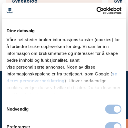
Gynekolog
Gynek
innen 
Volvat Spiren Trondheim
Volvat
Volvat
Dine datavalg
Se alle behandlere
Våre nettsteder bruker informasjonskapsler (cookies) for
å forbedre brukeropplevelsen for deg. Vi samler inn
informasjon om bruksmønstre og interesser for å skape
bedre innhold og funksjonalitet, samt
vise personaliserte annonser. Noen av disse
informasjonskapslene er fra tredjepart, som Google (
se
deres personvernerklæring
). Utover nødvendige
cookies, velger du selv hvilke du tillater. Du kan lese mer
om Volvats bruk av cookies i
vår personvernerklæring
.
Time hos
oss
Samtykkevalg
Nødvendig
Preferanser