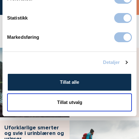
Bestill time
Statistikk
Aktuelt
Markedsføring
Hvordan velger jeg
riktig prevensjon?
Detaljer
Tillat alle
Tillat utvalg
Uforklarlige smerter
og svie i urinblæren og
urinrør