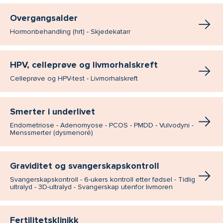
Overgangsalder
Hormonbehandling (hrt) - Skjedekatarr
HPV, celleprøve og livmorhalskreft
Celleprøve og HPV-test - Livmorhalskreft
Smerter i underlivet
Endometriose - Adenomyose - PCOS - PMDD - Vulvodyni -
Menssmerter (dysmenoré)
Graviditet og svangerskapskontroll
Svangerskapskontroll - 6-ukers kontroll etter fødsel - Tidlig
ultralyd - 3D-ultralyd - Svangerskap utenfor livmoren
Fertilitetsklinikk