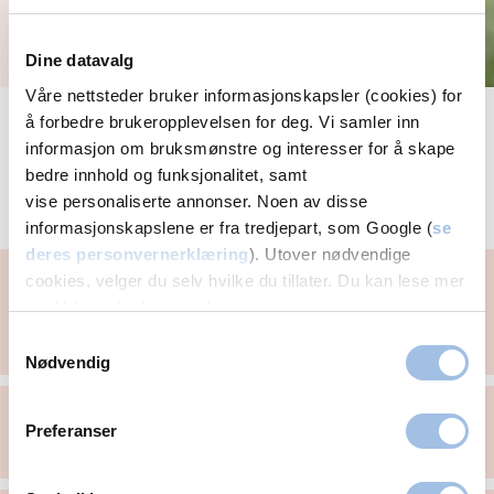
Dine datavalg
Våre nettsteder bruker informasjonskapsler (cookies) for
Se alle gynekologi-artikler
å forbedre brukeropplevelsen for deg. Vi samler inn
informasjon om bruksmønstre og interesser for å skape
bedre innhold og funksjonalitet, samt
vise personaliserte annonser. Noen av disse
Vårt behandlingstilbud i Hamar
informasjonskapslene er fra tredjepart, som Google (
se
deres personvernerklæring
). Utover nødvendige
Gynekologisk undersøkelse
cookies, velger du selv hvilke du tillater. Du kan lese mer
om Volvats bruk av cookies i
vår personvernerklæring
.
Underlivskreft - Underlivsprolaps - Tørre slimhinner og
sårhetsfølelse i skjeden - Urinlekkasje - Bakovervendt
Samtykkevalg
livmor - Hormonspiral - Kjønnssykdommer - Prevensjon
Nødvendig
Overgangsalder
Preferanser
Hormonbehandling (hrt) - Skjedekatarr