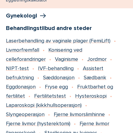
Eggløsningskalkulator
Gynekologi
Behandlingstilbud andre steder
Laserbehandling av vaginale plager (FemiLift)
Livmorfremfall
Konisering ved
celleforandringer
Vaginisme
Jordmor
NIPT-test
IVF-behandling
Assistert
befruktning
Sæddonasjon
Sædbank
Eggdonasjon
Fryse egg
Fruktbarhet og
fertilitet
Fertilitetstest
Hysteroskopi
Laparoskopi (kikkhullsoperasjon)
Slyngeoperasjon
Fjerne livmorslimhinne
Fjerne livmor (hysterektomi)
Fjerne livmor
(laparoskopi)
Sterilisering av kvinner