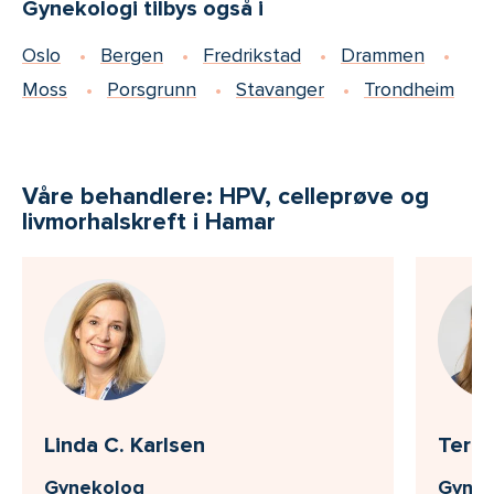
Gynekologi tilbys også i
Oslo
Bergen
Fredrikstad
Drammen
Moss
Porsgrunn
Stavanger
Trondheim
Våre behandlere: HPV, celleprøve og
livmorhalskreft i Hamar
Linda C. Karlsen
Teres
Gynekolog
Gynek