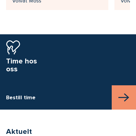
Volvat Moss
Volva
Time hos
oss
Bestill time
Aktuelt