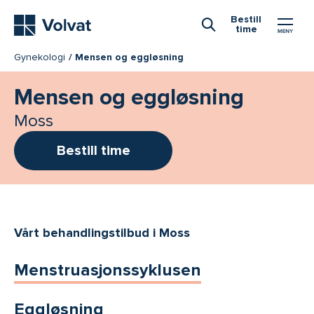
Hovedmeny
Bestill
time
Åpne Søk
Gynekologi
Mensen og eggløsning
Mensen og eggløsning
Moss
Bestill time
Vårt behandlingstilbud i Moss
Menstruasjonssyklusen
Eggløsning