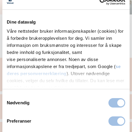
Se alle gynekologi-artikler
Dine datavalg
Våre nettsteder bruker informasjonskapsler (cookies) for
å forbedre brukeropplevelsen for deg. Vi samler inn
informasjon om bruksmønstre og interesser for å skape
Vårt behandlingstilbud i Moss
bedre innhold og funksjonalitet, samt
vise personaliserte annonser. Noen av disse
Gynekologisk undersøkelse
informasjonskapslene er fra tredjepart, som Google (
se
deres personvernerklæring
). Utover nødvendige
Underlivskreft - Underlivsprolaps - Tørre slimhinner og
sårhetsfølelse i skjeden - Urinlekkasje - Bakovervendt
cookies, velger du selv hvilke du tillater. Du kan lese mer
livmor - Hormonspiral - Kjønnssykdommer - Prevensjon
om Volvats bruk av cookies i
vår personvernerklæring
.
Samtykkevalg
Overgangsalder
Nødvendig
Hormonbehandling (hrt) - Skjedekatarr
Preferanser
HPV, celleprøve og livmorhalskreft