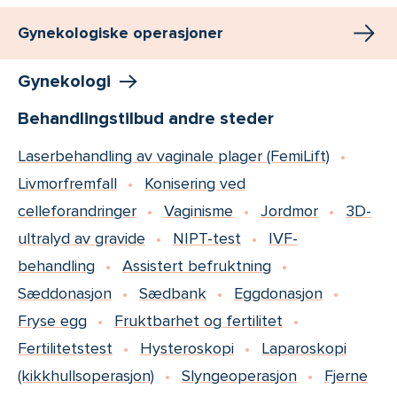
Gynekologiske operasjoner
Gynekologi
Behandlingstilbud andre steder
Laserbehandling av vaginale plager (FemiLift)
Livmorfremfall
Konisering ved
celleforandringer
Vaginisme
Jordmor
3D-
ultralyd av gravide
NIPT-test
IVF-
behandling
Assistert befruktning
Sæddonasjon
Sædbank
Eggdonasjon
Fryse egg
Fruktbarhet og fertilitet
Fertilitetstest
Hysteroskopi
Laparoskopi
(kikkhullsoperasjon)
Slyngeoperasjon
Fjerne