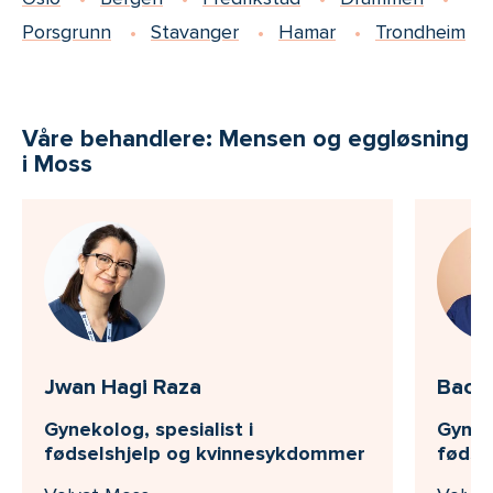
Porsgrunn
Stavanger
Hamar
Trondheim
Våre behandlere: Mensen og eggløsning
i Moss
Jwan Hagi Raza
Bach
Gynekolog, spesialist i
Gyneko
fødselshjelp og kvinnesykdommer
fødse